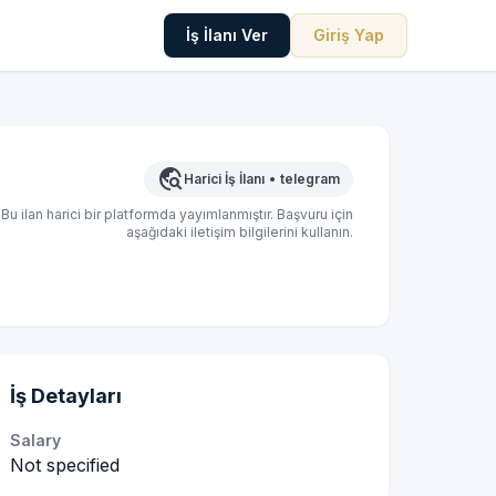
İş İlanı Ver
Giriş Yap
travel_explore
Harici İş İlanı
•
telegram
Bu ilan harici bir platformda yayımlanmıştır. Başvuru için
aşağıdaki iletişim bilgilerini kullanın.
İş Detayları
Salary
Not specified