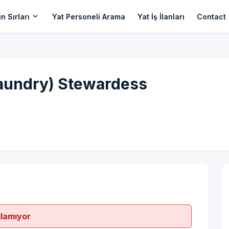
expand_more
n Sırları
Yat Personeli Arama
Yat İş İlanları
Contact
aundry) Stewardess
ılamıyor