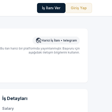
İş İlanı Ver
Giriş Yap
travel_explore
Harici İş İlanı
•
telegram
Bu ilan harici bir platformda yayımlanmıştır. Başvuru için
aşağıdaki iletişim bilgilerini kullanın.
İş Detayları
Salary