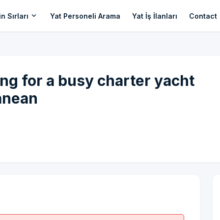
expand_more
n Sırları
Yat Personeli Arama
Yat İş İlanları
Contact
ng for a busy charter yacht
anean