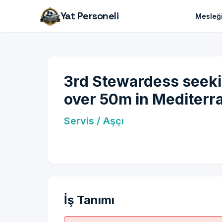
Yat Personeli
Mesleği
3rd Stewardess seeki
over 50m in Mediterr
Servis / Aşçı
İş Tanımı