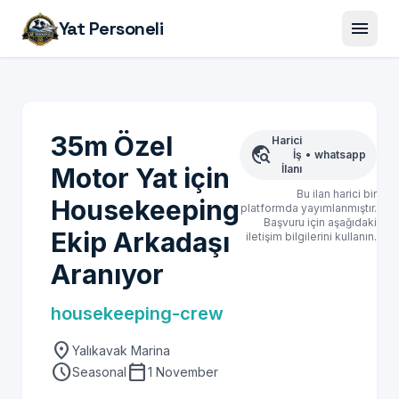
menu
Yat Personeli
35m Özel
Harici
travel_explore
İş
•
whatsapp
Motor Yat için
İlanı
Bu ilan harici bir
Housekeeping
platformda yayımlanmıştır.
Başvuru için aşağıdaki
Ekip Arkadaşı
iletişim bilgilerini kullanın.
Aranıyor
housekeeping-crew
location_on
Yalıkavak Marina
schedule
calendar_today
Seasonal
1 November