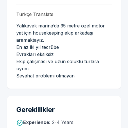
Türkçe Translate
Yalıkavak marina’da 35 metre özel motor
yat için housekeeping ekip arkadaşı
aramaktayız.
En az iki yıl tecrübe
Evrakları eksiksiz
Ekip çalışması ve uzun soluklu turlara
uyum
Seyahat problemi olmayan
Gereklilikler
check_circle
Experience:
2-4 Years