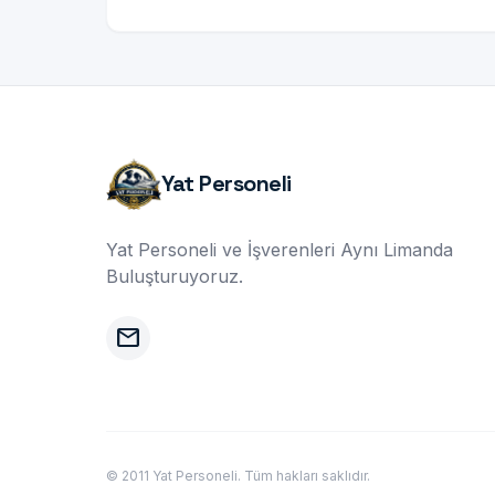
Yat Personeli
Yat Personeli ve İşverenleri Aynı Limanda
Buluşturuyoruz.
mail
© 2011 Yat Personeli. Tüm hakları saklıdır.