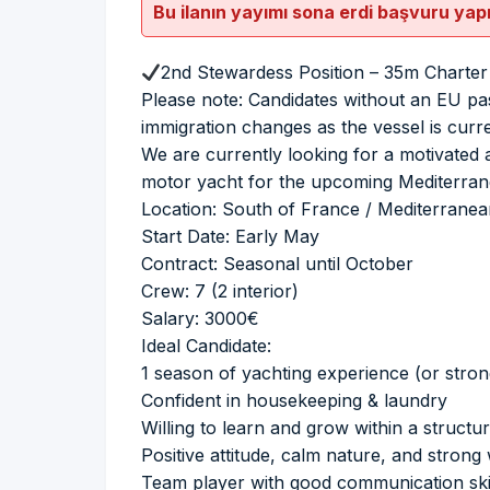
Bu ilanın yayımı sona erdi başvuru yap
2nd Stewardess Position – 35m Charte
Please note: Candidates without an EU pas
immigration changes as the vessel is curren
We are currently looking for a motivated 
motor yacht for the upcoming Mediterra
Location: South of France / Mediterrane
Start Date: Early May
Contract: Seasonal until October
Crew: 7 (2 interior)
Salary: 3000€
Ideal Candidate:
1 season of yachting experience (or stro
Confident in housekeeping & laundry
Willing to learn and grow within a structu
Positive attitude, calm nature, and strong
Team player with good communication ski