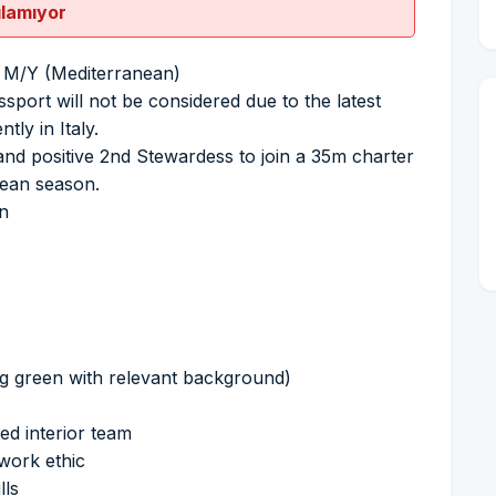
ılamıyor
r M/Y (Mediterranean)
sport will not be considered due to the latest
tly in Italy.
and positive 2nd Stewardess to join a 35m charter
nean season.
an
ng green with relevant background)
red interior team
 work ethic
lls