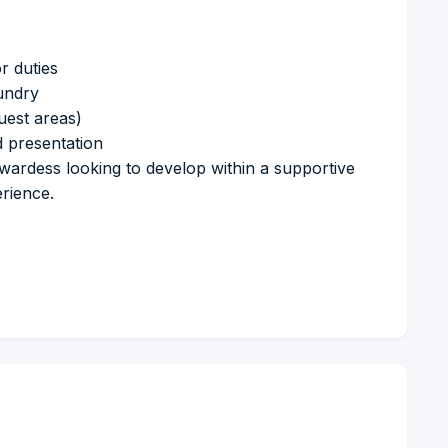
r duties
aundry
guest areas)
d presentation
tewardess looking to develop within a supportive
rience.