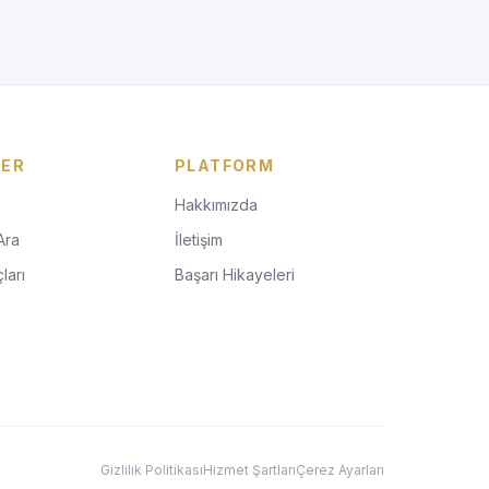
LER
PLATFORM
Hakkımızda
Ara
İletişim
ları
Başarı Hikayeleri
Gizlilik Politikası
Hizmet Şartları
Çerez Ayarları