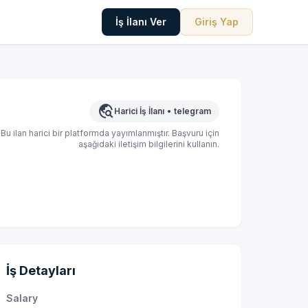
İş İlanı Ver
Giriş Yap
travel_explore
Harici İş İlanı
•
telegram
Bu ilan harici bir platformda yayımlanmıştır. Başvuru için
aşağıdaki iletişim bilgilerini kullanın.
İş Detayları
Salary