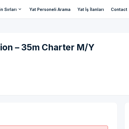
expand_more
n Sırları
Yat Personeli Arama
Yat İş İlanları
Contact
ion – 35m Charter M/Y