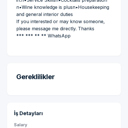
in:n•Service Skillsn•Cocktails preparation
n•Wine knowledge is plusn•Housekeeping
and general interior duties
If you interested or may know someone,
please message me directly. Thanks
*** *** ** ** WhatsApp
Gereklilikler
İş Detayları
Salary