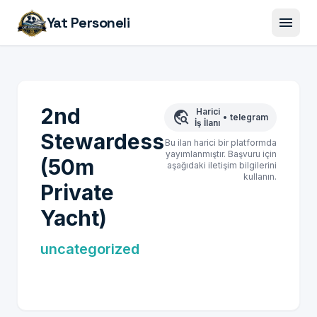
menu
Yat Personeli
2nd
Harici
travel_explore
•
telegram
İş İlanı
Stewardess
Bu ilan harici bir platformda
yayımlanmıştır. Başvuru için
(50m
aşağıdaki iletişim bilgilerini
kullanın.
Private
Yacht)
uncategorized