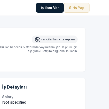
İş İlanı Ver
Giriş Yap
travel_explore
Harici İş İlanı
•
telegram
Bu ilan harici bir platformda yayımlanmıştır. Başvuru için
aşağıdaki iletişim bilgilerini kullanın.
İş Detayları
Salary
Not specified