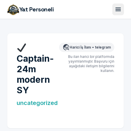
menu
Yat Personeli
travel_explore
Harici İş İlanı
•
telegram
Captain-
Bu ilan harici bir platformda
yayımlanmıştır. Başvuru için
24m
aşağıdaki iletişim bilgilerini
kullanın.
modern
SY
uncategorized