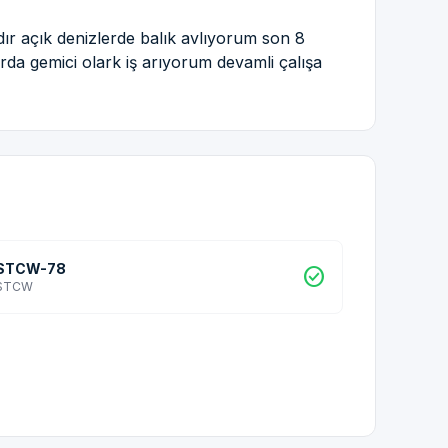
 açık denizlerde balık avlıyorum son 8
rda gemici olark iş arıyorum devamli çalışa
STCW-78
check_circle
STCW