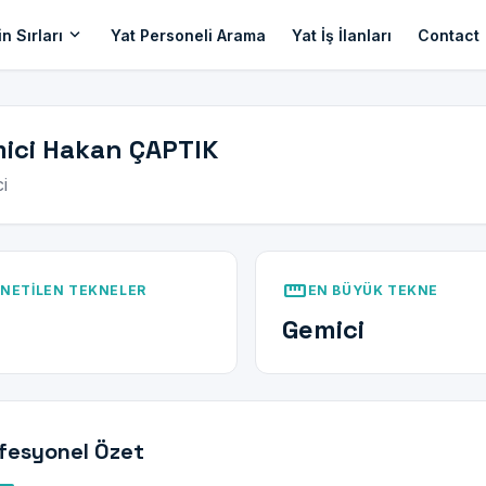
expand_more
n Sırları
Yat Personeli Arama
Yat İş İlanları
Contact
ici Hakan ÇAPTIK
i
straighten
NETILEN TEKNELER
EN BÜYÜK TEKNE
Gemici
fesyonel Özet