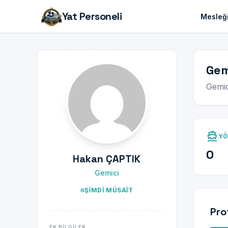
Yat Personeli
Mesleği
Gem
Gemic
directions_boat
YÖ
0
Hakan ÇAPTIK
Gemici
ŞIMDI MÜSAIT
Pro
EK BILGILER