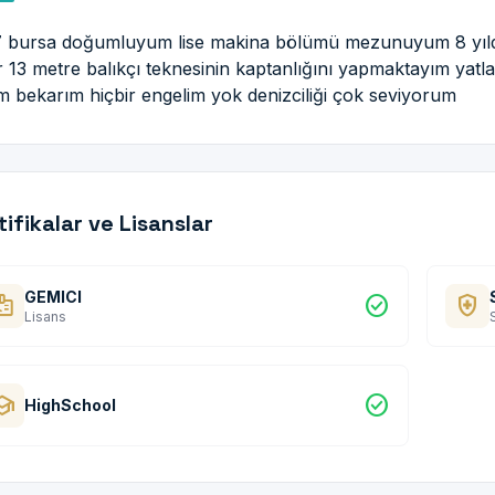
 bursa doğumluyum lise makina bölümü mezunuyum 8 yıldır
r 13 metre balıkçı teknesinin kaptanlığını yapmaktayım yatla
rim bekarım hiçbir engelim yok denizciliği çok seviyorum
tifikalar ve Lisanslar
GEMICI
dge
check_circle
health_and_safety
Lisans
hool
check_circle
HighSchool