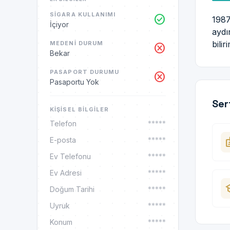
SIGARA KULLANIMI
check_circle
1987
İçiyor
aydı
bili
MEDENI DURUM
cancel
Bekar
PASAPORT DURUMU
cancel
Pasaportu Yok
Ser
KIŞISEL BILGILER
Telefon
*****
ba
E-posta
*****
Ev Telefonu
*****
Ev Adresi
*****
sc
Doğum Tarihi
*****
Uyruk
*****
Konum
*****