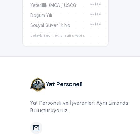
Yeterlilik (MCA / USCG)
*****
Doğum Yılı
*****
Sosyal Güvenlik No
*****
Detayları görmek için giriş yapın.
Yat Personeli
Yat Personeli ve İşverenleri Aynı Limanda
Buluşturuyoruz.
mail