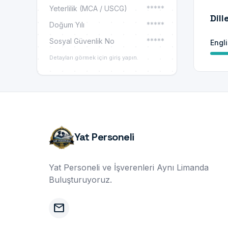
Yeterlilik (MCA / USCG)
*****
Dill
Doğum Yılı
*****
Sosyal Güvenlik No
*****
Engl
Detayları görmek için giriş yapın.
Yat Personeli
Yat Personeli ve İşverenleri Aynı Limanda
Buluşturuyoruz.
mail