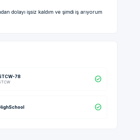
dan dolayı işsiz kaldım ve şimdi iş arıyorum
STCW-78
check_circle
STCW
check_circle
HighSchool