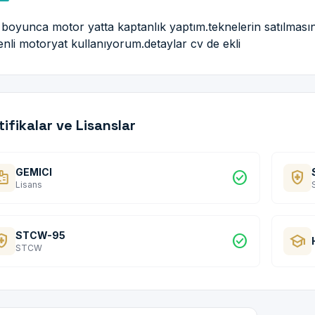
l boyunca motor yatta kaptanlık yaptım.teknelerin satılmasın
enli motoryat kullanıyorum.detaylar cv de ekli
tifikalar ve Lisanslar
GEMICI
dge
check_circle
health_and_safety
Lisans
STCW-95
and_safety
check_circle
school
STCW