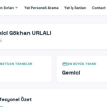
expand_more
n Sırları
Yat Personeli Arama
Yat İş İlanları
Contact
ici Gökhan URLALI
i
straighten
NETILEN TEKNELER
EN BÜYÜK TEKNE
Gemici
fesyonel Özet