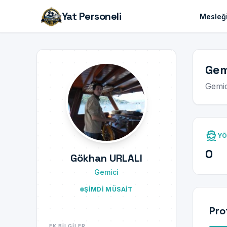
Yat Personeli
Mesleği
Gem
Gemic
directions_boat
YÖ
0
Gökhan URLALI
Gemici
ŞIMDI MÜSAIT
Pro
EK BILGILER