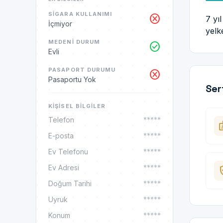
SIGARA KULLANIMI
cancel
7 yı
İçmiyor
yelk
MEDENI DURUM
check_circle
Evli
PASAPORT DURUMU
cancel
Pasaportu Yok
Ser
KIŞISEL BILGILER
Telefon
*****
ba
E-posta
*****
Ev Telefonu
*****
Ev Adresi
*****
health_
Doğum Tarihi
*****
Uyruk
*****
Konum
*****