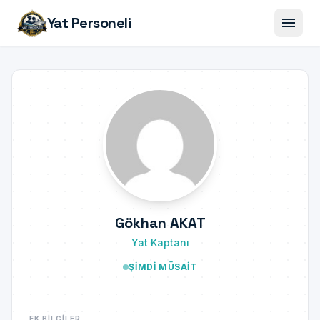
menu
Yat Personeli
Gökhan AKAT
Yat Kaptanı
ŞIMDI MÜSAIT
EK BILGILER