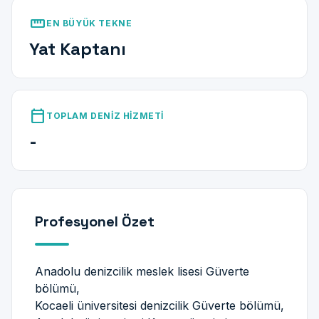
straighten
EN BÜYÜK TEKNE
Yat Kaptanı
calendar_today
TOPLAM DENIZ HIZMETI
-
Profesyonel Özet
Anadolu denizcilik meslek lisesi Güverte
bölümü,
Kocaeli üniversitesi denizcilik Güverte bölümü,