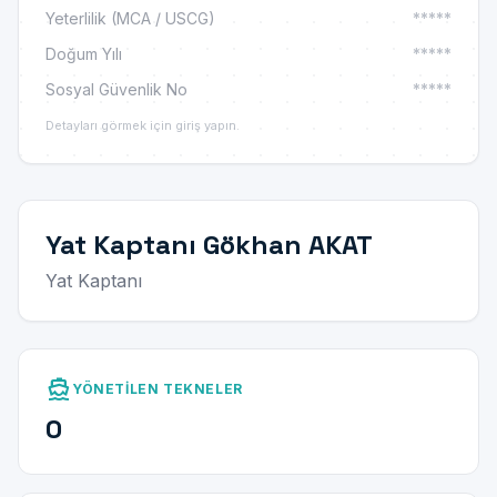
Yeterlilik (MCA / USCG)
*****
Doğum Yılı
*****
Sosyal Güvenlik No
*****
Detayları görmek için giriş yapın.
Yat Kaptanı Gökhan AKAT
Yat Kaptanı
directions_boat
YÖNETILEN TEKNELER
0