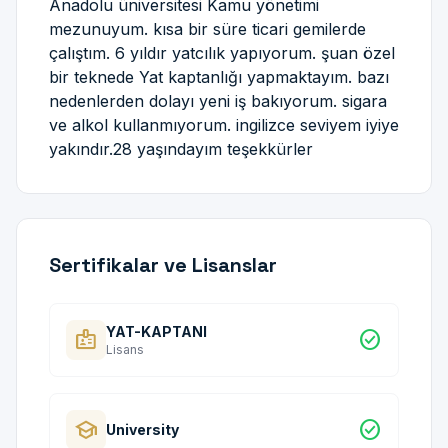
Anadolu üniversitesi Kamu yönetimi
mezunuyum. kısa bir süre ticari gemilerde
çalıştım. 6 yıldır yatcılık yapıyorum. şuan özel
bir teknede Yat kaptanlığı yapmaktayım. bazı
nedenlerden dolayı yeni iş bakıyorum. sigara
ve alkol kullanmıyorum. ingilizce seviyem iyiye
yakındır.28 yaşındayım teşekkürler
Sertifikalar ve Lisanslar
YAT-KAPTANI
badge
check_circle
Lisans
school
check_circle
University