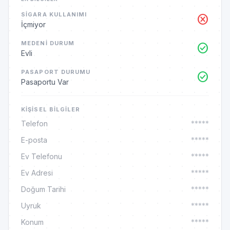
SIGARA KULLANIMI
cancel
İçmiyor
MEDENI DURUM
check_circle
Evli
PASAPORT DURUMU
check_circle
Pasaportu Var
KIŞISEL BILGILER
Telefon
*****
E-posta
*****
Ev Telefonu
*****
Ev Adresi
*****
Doğum Tarihi
*****
Uyruk
*****
Konum
*****