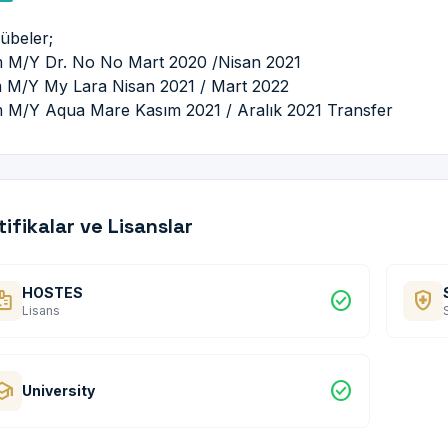
übeler;
 M/Y Dr. No No Mart 2020 /Nisan 2021
 M/Y My Lara Nisan 2021 / Mart 2022
 M/Y Aqua Mare Kasım 2021 / Aralık 2021 Transfer
tifikalar ve Lisanslar
HOSTES
dge
check_circle
health_and_safety
Lisans
hool
check_circle
University