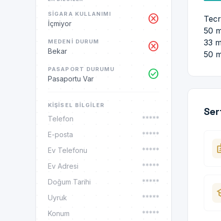
SIGARA KULLANIMI
cancel
Tecr
İçmiyor
50 m
33 m
MEDENI DURUM
cancel
Bekar
50 m
PASAPORT DURUMU
check_circle
Pasaportu Var
KIŞISEL BILGILER
Ser
Telefon
*****
E-posta
*****
ba
Ev Telefonu
*****
Ev Adresi
*****
Doğum Tarihi
*****
sc
Uyruk
*****
Konum
*****