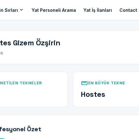
expand_more
n Sırları
Yat Personeli Arama
Yat İş İlanları
Contact
tes Gizem Özşirin
es
straighten
NETILEN TEKNELER
EN BÜYÜK TEKNE
Hostes
fesyonel Özet