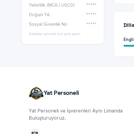
Yeterlilik (MCA / USCG)
*****
Doğum Yılı
*****
Sosyal Güvenlik No
*****
Dill
Detayları görmek için giriş yapın.
Engl
Yat Personeli
Yat Personeli ve İşverenleri Aynı Limanda
Buluşturuyoruz.