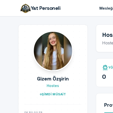
Yat Personeli
Mesleği
Hos
Host
directions_boat
YÖ
0
Gizem Özşirin
Hostes
ŞIMDI MÜSAIT
Pro
EK BILGILER