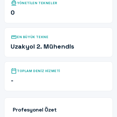
directions_boat
YÖNETILEN TEKNELER
0
straighten
EN BÜYÜK TEKNE
Uzakyol 2. Mühendis
calendar_today
TOPLAM DENIZ HIZMETI
-
Profesyonel Özet