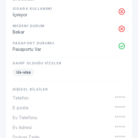
SIGARA KULLANIMI
cancel
İçmiyor
MEDENI DURUM
cancel
Bekar
PASAPORT DURUMU
check_circle
Pasaportu Var
SAHIP OLDUĞU VIZELER
Us-visa
KIŞISEL BILGILER
Telefon
*****
E-posta
*****
Ev Telefonu
*****
Ev Adresi
*****
Doğum Tarihi
*****