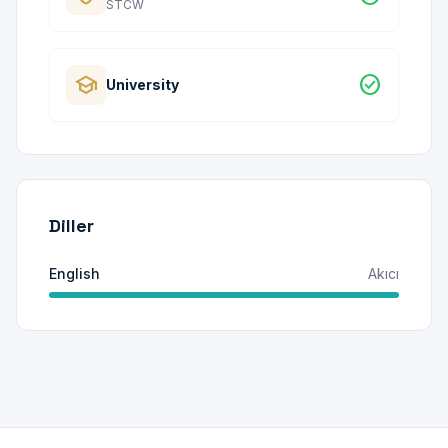
STCW
school
check_circle
University
Diller
English
Akıcı