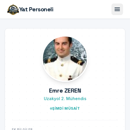
menu
Yat Personeli
Emre ZEREN
Uzakyol 2. Mühendis
ŞIMDI MÜSAIT
EK BILGILER