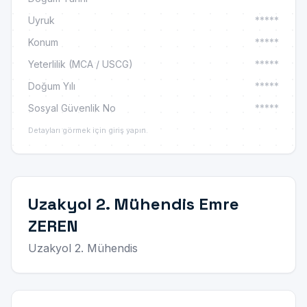
Uyruk
*****
Konum
*****
Yeterlilik (MCA / USCG)
*****
Doğum Yılı
*****
Sosyal Güvenlik No
*****
Detayları görmek için giriş yapın.
Uzakyol 2. Mühendis Emre
ZEREN
Uzakyol 2. Mühendis