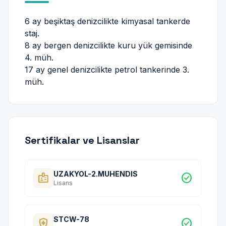
6 ay beşiktaş denizcilikte kimyasal tankerde
staj.
8 ay bergen denizcilikte kuru yük gemisinde
4. müh.
17 ay genel denizcilikte petrol tankerinde 3.
müh.
Sertifikalar ve Lisanslar
UZAKYOL-2.MUHENDIS
badge
check_circle
Lisans
STCW-78
health_and_safety
check_circle