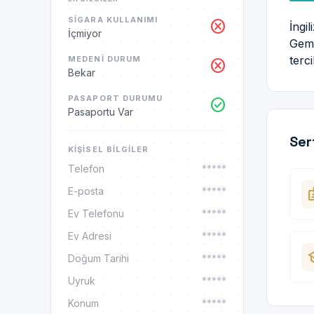
SIGARA KULLANIMI
cancel
İngi
İçmiyor
Gemi
terc
MEDENI DURUM
cancel
Bekar
PASAPORT DURUMU
check_circle
Pasaportu Var
Ser
KIŞISEL BILGILER
Telefon
*****
ba
E-posta
*****
Ev Telefonu
*****
Ev Adresi
*****
sc
Doğum Tarihi
*****
Uyruk
*****
Konum
*****