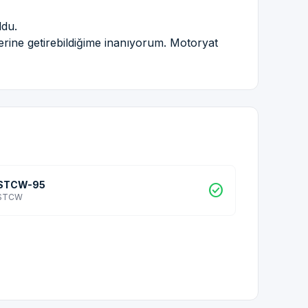
ldu.
yerine getirebildiğime inanıyorum. Motoryat
STCW-95
check_circle
STCW