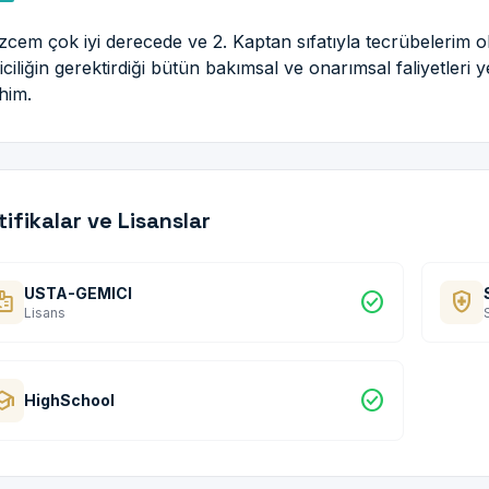
lizcem çok iyi derecede ve 2. Kaptan sıfatıyla tecrübelerim o
ciliğin gerektirdiği bütün bakımsal ve onarımsal faliyetleri 
ihim.
tifikalar ve Lisanslar
USTA-GEMICI
dge
check_circle
health_and_safety
Lisans
hool
check_circle
HighSchool