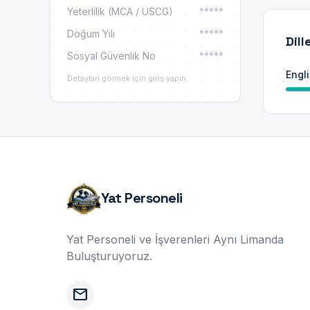
Yeterlilik (MCA / USCG)
*****
Doğum Yılı
*****
Dill
Sosyal Güvenlik No
*****
Engl
Detayları görmek için giriş yapın.
Yat Personeli
Yat Personeli ve İşverenleri Aynı Limanda
Buluşturuyoruz.
mail