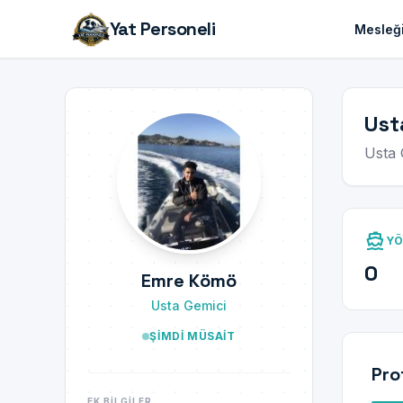
Yat Personeli
Mesleği
Ust
Usta 
directions_boat
YÖ
0
Emre Kömö
Usta Gemici
ŞIMDI MÜSAIT
Pro
EK BILGILER