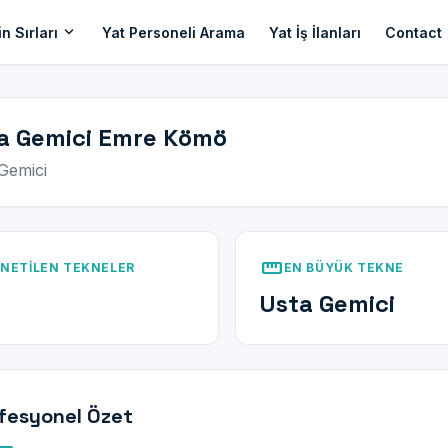
expand_more
n Sırları
Yat Personeli Arama
Yat İş İlanları
Contact
a Gemici Emre Kömö
Gemici
straighten
NETILEN TEKNELER
EN BÜYÜK TEKNE
Usta Gemici
fesyonel Özet