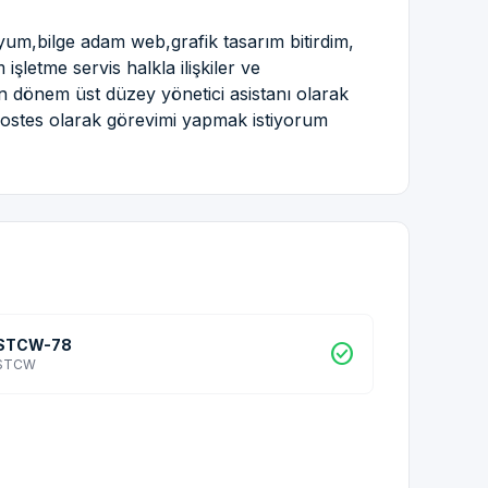
m,bilge adam web,grafik tasarım bitirdim,
letme servis halkla ilişkiler ve
 dönem üst düzey yönetici asistanı olarak
hostes olarak görevimi yapmak istiyorum
STCW-78
check_circle
STCW