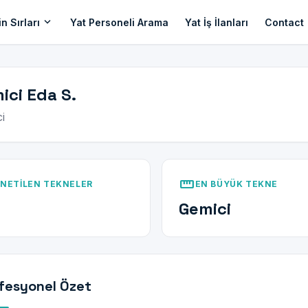
expand_more
n Sırları
Yat Personeli Arama
Yat İş İlanları
Contact
ici Eda S.
i
straighten
NETILEN TEKNELER
EN BÜYÜK TEKNE
Gemici
fesyonel Özet