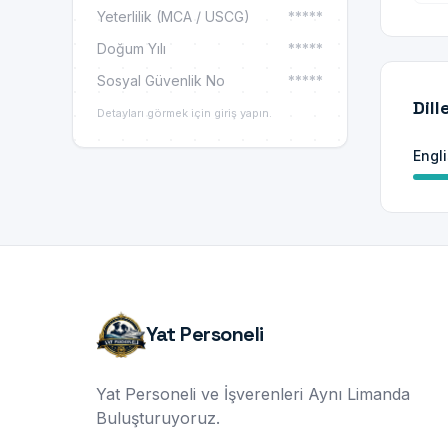
Yeterlilik (MCA / USCG)
*****
Doğum Yılı
*****
Sosyal Güvenlik No
*****
Dill
Detayları görmek için giriş yapın.
Engl
Yat Personeli
Yat Personeli ve İşverenleri Aynı Limanda
Buluşturuyoruz.