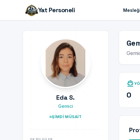
Yat Personeli
Mesleği
Gem
Gemic
directions_boat
YÖ
0
Eda S.
Gemici
ŞIMDI MÜSAIT
Pro
EK BILGILER