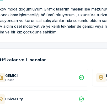
köy moda doğumluyum Grafik tasarım meslek lise mezunuyu
onaklama işletmeciliği bölümü okuyorum , uzunsüre turizm iş
asyondan ve kurumsal satış alanlarında sorumlu oldum son
v aldım özel motoryat ve yelkenli tekneler de gemici veya 
yim ve bir kız çocuğuna sahibim.
tifikalar ve Lisanslar
GEMICI
dge
check_circle
health_and_safety
Lisans
hool
check_circle
University