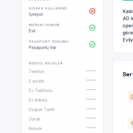
SIGARA KULLANIMI
cancel
Kadı
İçmiyor
AÖ k
oper
MEDENI DURUM
check_circle
Evli
göre
Evli
PASAPORT DURUMU
check_circle
Pasaportu Var
KIŞISEL BILGILER
Telefon
*****
Ser
E-posta
*****
Ev Telefonu
*****
ba
Ev Adresi
*****
Doğum Tarihi
*****
Uyruk
*****
sc
Konum
*****