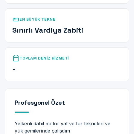
straighten
EN BÜYÜK TEKNE
Sınırlı Vardiya Zabiti
calendar_today
TOPLAM DENIZ HIZMETI
-
Profesyonel Özet
Yelkenli dahil motor yat ve tur tekneleri ve
yük gemilerinde çalışdım