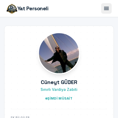
menu
Yat Personeli
Cüneyt GÜDER
Sınırlı Vardiya Zabiti
ŞIMDI MÜSAIT
EK BILGILER