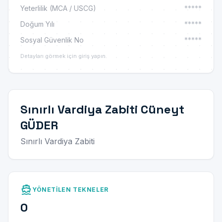
Yeterlilik (MCA / USCG)
*****
Doğum Yılı
*****
Sosyal Güvenlik No
*****
Detayları görmek için giriş yapın.
Sınırlı Vardiya Zabiti Cüneyt
GÜDER
Sınırlı Vardiya Zabiti
directions_boat
YÖNETILEN TEKNELER
0