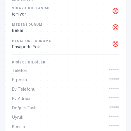
SIGARA KULLANIMI
cancel
İçmiyor
MEDENI DURUM
cancel
Bekar
PASAPORT DURUMU
cancel
Pasaportu Yok
KIŞISEL BILGILER
Telefon
*****
E-posta
*****
Ev Telefonu
*****
Ev Adresi
*****
Doğum Tarihi
*****
Uyruk
*****
Konum
*****