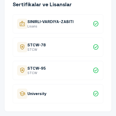
Sertifikalar ve Lisanslar
SINIRLI-VARDIYA-ZABITI
badge
check_circle
Lisans
STCW-78
health_and_safety
check_circle
STCW
STCW-95
health_and_safety
check_circle
STCW
school
check_circle
University