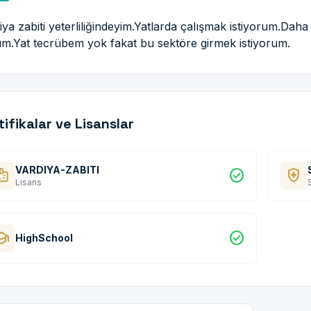
iya zabiti yeterliliğindeyim.Yatlarda çalışmak istiyorum.Daha
ım.Yat tecrübem yok fakat bu sektöre girmek istiyorum.
tifikalar ve Lisanslar
VARDIYA-ZABITI
dge
check_circle
health_and_safety
Lisans
hool
check_circle
HighSchool