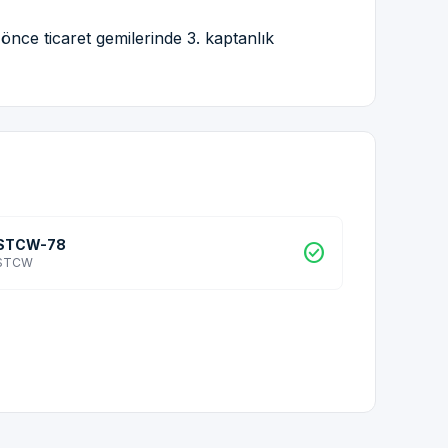
 önce ticaret gemilerinde 3. kaptanlık
STCW-78
check_circle
STCW