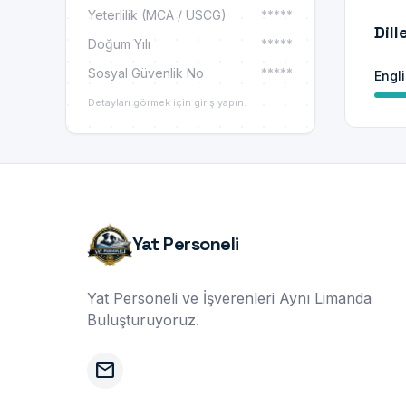
Yeterlilik (MCA / USCG)
*****
Dill
Doğum Yılı
*****
Sosyal Güvenlik No
*****
Engl
Detayları görmek için giriş yapın.
Yat Personeli
Yat Personeli ve İşverenleri Aynı Limanda
Buluşturuyoruz.
mail