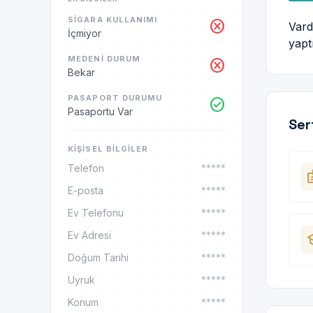
SIGARA KULLANIMI
cancel
Vard
İçmiyor
yapt
MEDENI DURUM
cancel
Bekar
PASAPORT DURUMU
check_circle
Pasaportu Var
Ser
KIŞISEL BILGILER
Telefon
*****
ba
E-posta
*****
Ev Telefonu
*****
Ev Adresi
*****
sc
Doğum Tarihi
*****
Uyruk
*****
Konum
*****