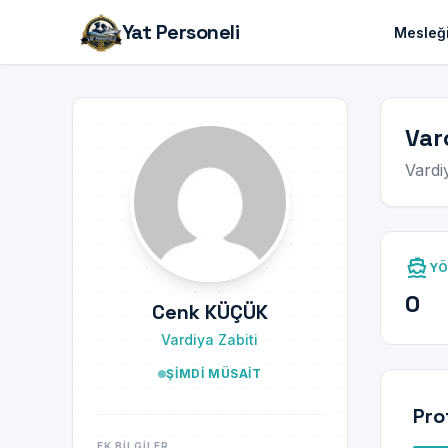
Yat Personeli
Mesleği
Var
Vardi
directions_boat
YÖ
0
Cenk KÜÇÜK
Vardiya Zabiti
ŞIMDI MÜSAIT
Pro
EK BILGILER