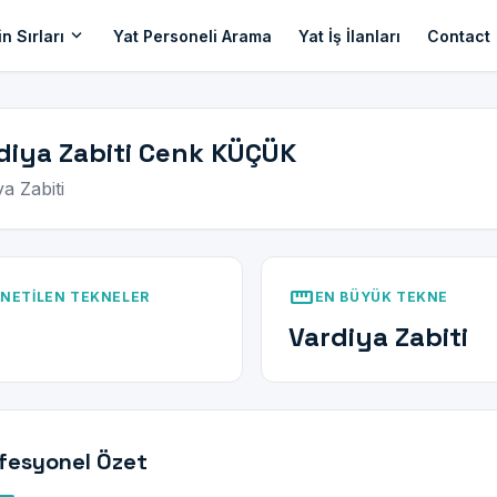
expand_more
n Sırları
Yat Personeli Arama
Yat İş İlanları
Contact
diya Zabiti Cenk KÜÇÜK
ya Zabiti
straighten
NETILEN TEKNELER
EN BÜYÜK TEKNE
Vardiya Zabiti
fesyonel Özet