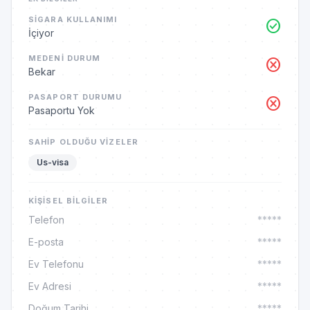
SIGARA KULLANIMI
check_circle
İçiyor
MEDENI DURUM
cancel
Bekar
PASAPORT DURUMU
cancel
Pasaportu Yok
SAHIP OLDUĞU VIZELER
Us-visa
KIŞISEL BILGILER
Telefon
*****
E-posta
*****
Ev Telefonu
*****
Ev Adresi
*****
Doğum Tarihi
*****