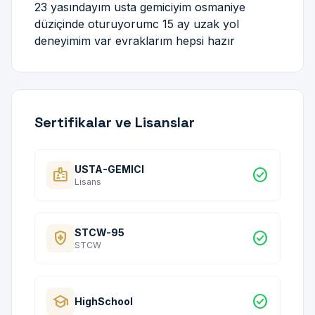
23 yasındayım usta gemiciyim osmaniye
düziçinde oturuyorumc 15 ay uzak yol
deneyimim var evraklarım hepsi hazır
Sertifikalar ve Lisanslar
USTA-GEMICI
badge
check_circle
Lisans
STCW-95
health_and_safety
check_circle
STCW
school
check_circle
HighSchool