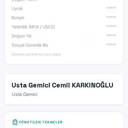
Uyruk
*****
Konum
*****
Yeterlilik (MCA / USCG)
*****
Doğum Yılı
*****
Sosyal Güvenlik No
*****
Detayları görmek için giriş yapın.
Usta Gemici Cemil KARKINOĞLU
Usta Gemici
directions_boat
YÖNETILEN TEKNELER