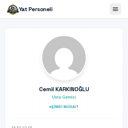
menu
Yat Personeli
Cemil KARKINOĞLU
Usta Gemici
ŞIMDI MÜSAIT
EK BILGILER