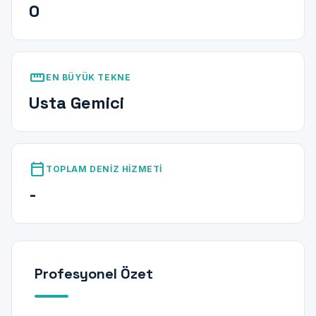
0
straighten
EN BÜYÜK TEKNE
Usta Gemici
calendar_today
TOPLAM DENIZ HIZMETI
-
Profesyonel Özet