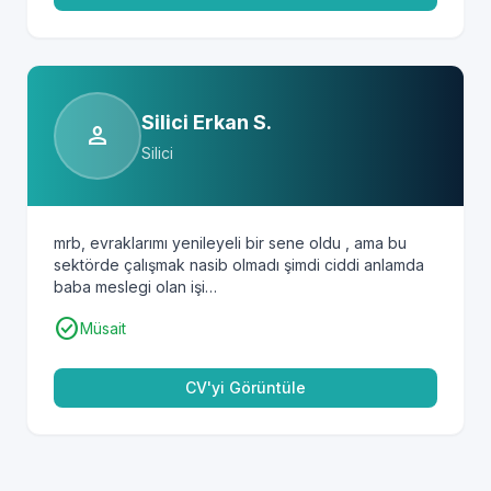
Silici Erkan S.
person
Silici
mrb, evraklarımı yenileyeli bir sene oldu , ama bu
sektörde çalışmak nasib olmadı şimdi ciddi anlamda
baba meslegi olan işi…
check_circle
Müsait
CV'yi Görüntüle