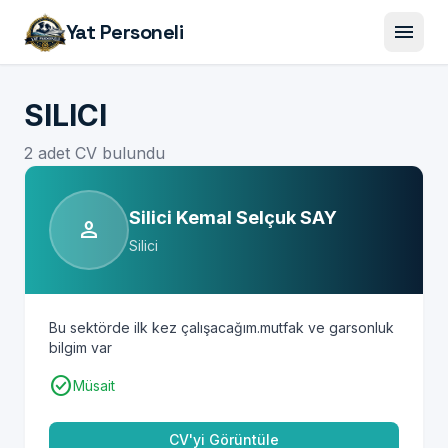
menu
Yat Personeli
SILICI
2 adet CV bulundu
Silici Kemal Selçuk SAY
person
Silici
Bu sektörde ilk kez çalışacağım.mutfak ve garsonluk
bilgim var
check_circle
Müsait
CV'yi Görüntüle