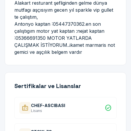
Alakart resturant şefliginden gelme dünya
mutfagı aşçısıyım gecen yıl sparkle vip gullet
te çalıştım,
Antonyo kaptan :05447370362.en son
çalıştıgım motor yat kaptan :nejat kaptan
:05366691350 MOTOR YATLARDA
ÇALIŞMAK İSTİYORUM..ikamet marmaris not
gemici ve aşçılık belgem vardır
Sertifikalar ve Lisanslar
CHEF-ASCIBASI
badge
check_circle
Lisans