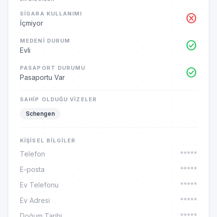
SIGARA KULLANIMI
cancel
İçmiyor
MEDENI DURUM
check_circle
Evli
PASAPORT DURUMU
check_circle
Pasaportu Var
SAHIP OLDUĞU VIZELER
Schengen
KIŞISEL BILGILER
Telefon
*****
E-posta
*****
Ev Telefonu
*****
Ev Adresi
*****
Doğum Tarihi
*****