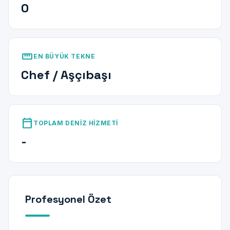
0
straighten
EN BÜYÜK TEKNE
Chef / Aşçıbaşı
calendar_today
TOPLAM DENIZ HIZMETI
-
Profesyonel Özet