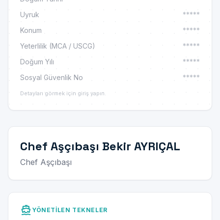
Uyruk
*****
Konum
*****
Yeterlilik (MCA / USCG)
*****
Doğum Yılı
*****
Sosyal Güvenlik No
*****
Detayları görmek için giriş yapın.
Chef Aşçıbaşı Bekir AYRIÇAL
Chef Aşçıbaşı
directions_boat
YÖNETILEN TEKNELER