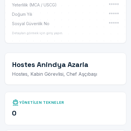
Yeterlilik (MCA / USCG)
*****
Doğum Yılı
*****
Sosyal Güvenlik No
*****
Detayları görmek için giriş yapın.
Hostes Anindya Azaria
Hostes, Kabin Görevlisi, Chef Aşçıbaşı
directions_boat
YÖNETILEN TEKNELER
0