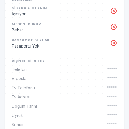
SIGARA KULLANIMI
cancel
İçmiyor
MEDENI DURUM
cancel
Bekar
PASAPORT DURUMU
cancel
Pasaportu Yok
KIŞISEL BILGILER
Telefon
*****
E-posta
*****
Ev Telefonu
*****
Ev Adresi
*****
Doğum Tarihi
*****
Uyruk
*****
Konum
*****