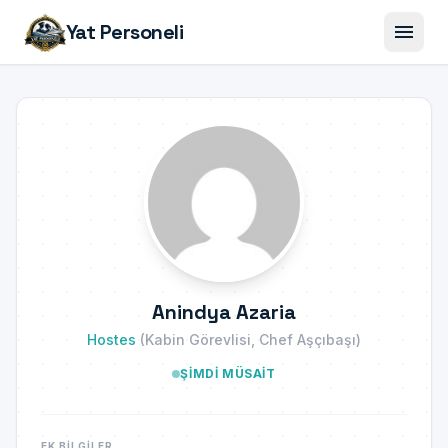
menu
Yat Personeli
Anindya Azaria
Hostes
(Kabin Görevlisi, Chef Aşçıbaşı)
ŞIMDI MÜSAIT
EK BILGILER