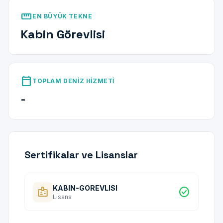
straighten
EN BÜYÜK TEKNE
Kabin Görevlisi
calendar_today
TOPLAM DENIZ HIZMETI
-
Sertifikalar ve Lisanslar
KABIN-GOREVLISI
badge
check_circle
Lisans