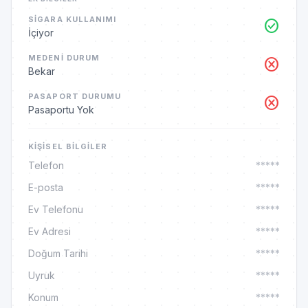
SIGARA KULLANIMI
check_circle
İçiyor
MEDENI DURUM
cancel
Bekar
PASAPORT DURUMU
cancel
Pasaportu Yok
KIŞISEL BILGILER
Telefon
*****
E-posta
*****
Ev Telefonu
*****
Ev Adresi
*****
Doğum Tarihi
*****
Uyruk
*****
Konum
*****