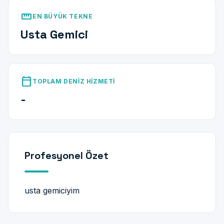
straighten
EN BÜYÜK TEKNE
Usta Gemici
calendar_today
TOPLAM DENIZ HIZMETI
-
Profesyonel Özet
usta gemiciyim