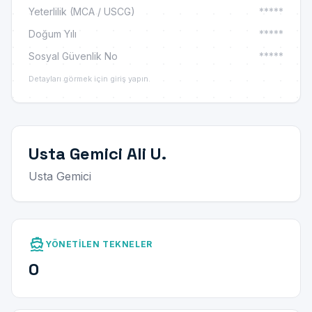
Yeterlilik (MCA / USCG)
*****
Doğum Yılı
*****
Sosyal Güvenlik No
*****
Detayları görmek için giriş yapın.
Usta Gemici Ali U.
Usta Gemici
directions_boat
YÖNETILEN TEKNELER
0