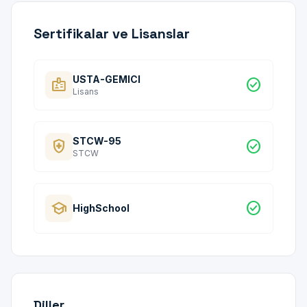
Sertifikalar ve Lisanslar
USTA-GEMICI
badge
check_circle
Lisans
STCW-95
health_and_safety
check_circle
STCW
school
check_circle
HighSchool
Diller