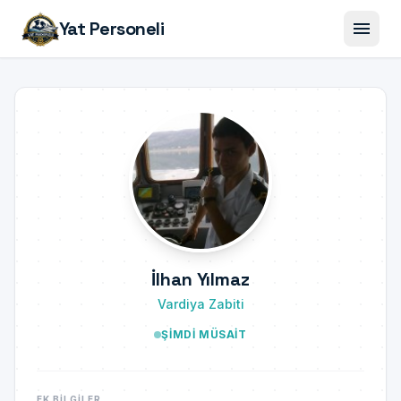
menu
Yat Personeli
İlhan Yılmaz
Vardiya Zabiti
ŞIMDI MÜSAIT
EK BILGILER