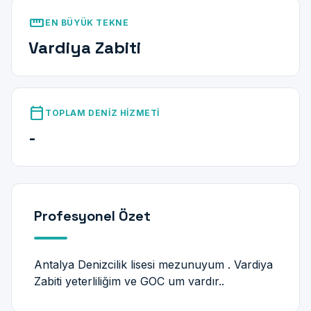
straighten
EN BÜYÜK TEKNE
Vardiya Zabiti
calendar_today
TOPLAM DENIZ HIZMETI
-
Profesyonel Özet
Antalya Denizcilik lisesi mezunuyum . Vardiya
Zabiti yeterliliğim ve GOC um vardır..