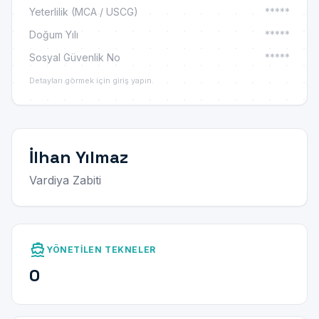
Yeterlilik (MCA / USCG)
*****
Doğum Yılı
*****
Sosyal Güvenlik No
*****
Detayları görmek için giriş yapın.
İlhan Yılmaz
Vardiya Zabiti
directions_boat
YÖNETILEN TEKNELER
0