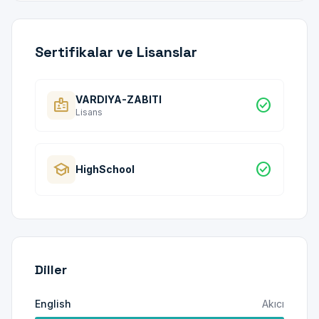
Sertifikalar ve Lisanslar
VARDIYA-ZABITI
badge
check_circle
Lisans
school
check_circle
HighSchool
Diller
English
Akıcı