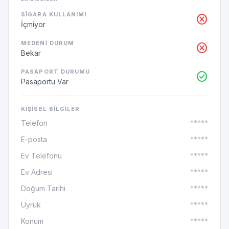
SIGARA KULLANIMI
cancel
İçmiyor
MEDENI DURUM
cancel
Bekar
PASAPORT DURUMU
check_circle
Pasaportu Var
KIŞISEL BILGILER
Telefon
*****
E-posta
*****
Ev Telefonu
*****
Ev Adresi
*****
Doğum Tarihi
*****
Uyruk
*****
Konum
*****